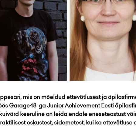
pesari, mis on mõeldud ettevõtlusest ja õpilasfirm
stöös Garage48-ga Junior Achievement Eesti õpilas
 kuivõrd keeruline on leida endale eneseteostust võ
raktilisest oskustest, sidemetest, kui ka ettevõtluse