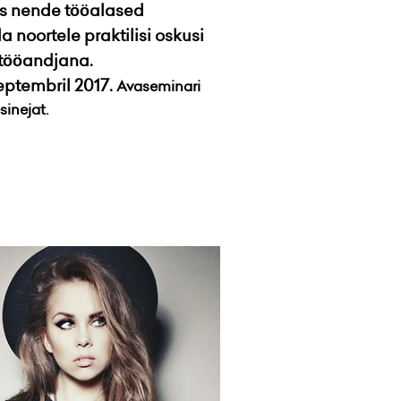
ks nende tööalased
oortele praktilisi oskusi
 tööandjana.
eptembril 2017.
Avaseminari
sinejat.