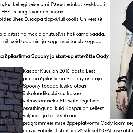
, kui kellegi teise omi. Pärast edukat keskkooli
d EBS-is ning täiendas ennast
ides ühes Euroopa tipp-äriülikoolis Università
gaja artistina meelelahutusäris hakkama saada,
g milliseid teadmisi ja kogemusi tasub koguda.
ma õpilasfirma Spoony ja start-up ettevõtte Cody
Kaspar Kuus on 2016. aasta Eesti
parima õpilasfirma Spoony asutaja.
Spoony toodab lusika otsas
šokolaadikuubikud kakao
valmistamiseks. Ettevõte tegutseb
osaühinguna, kuid Kaspar on sellest
väljunud ja tegutseb nüüd
programmeerimise õppeplatvormi Cody loomise
rahvusvahelisel start-up võistlusel NGAL esikoht