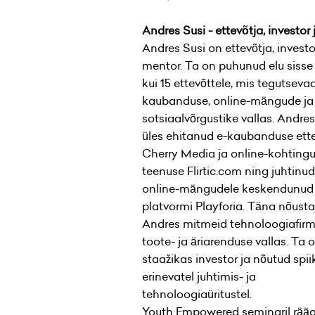
Andres Susi - ettevõtja, investor
Andres Susi on ettevõtja, investo
mentor. Ta on puhunud elu siss
kui 15 ettevõttele, mis tegutseva
kaubanduse, online-mängude ja
sotsiaalvõrgustike vallas. Andre
üles ehitanud e-kaubanduse ett
Cherry Media ja online-kohting
teenuse Flirtic.com ning juhtinud
online-mängudele keskendunud
platvormi Playforia. Täna nõust
Andres mitmeid tehnoloogiafir
toote- ja äriarenduse vallas. Ta 
staažikas investor ja nõutud spii
erinevatel juhtimis- ja
tehnoloogiaüritustel.
Youth Empowered seminaril rääg