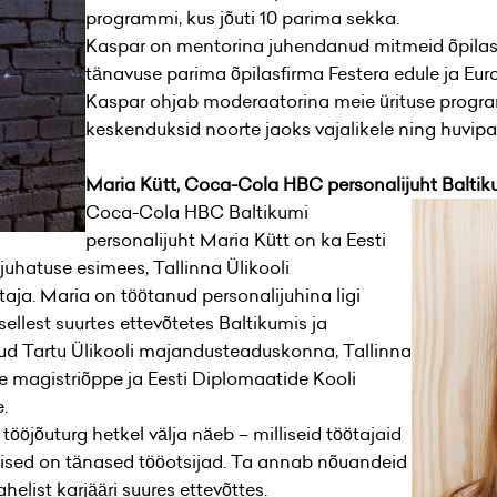
programmi, kus jõuti 10 parima sekka.
Kaspar on mentorina juhendanud mitmeid õpilas
tänavuse parima õpilasfirma Festera edule ja Eur
Kaspar ohjab moderaatorina meie ürituse program
keskenduksid noorte jaoks vajalikele ning huvip
Maria Kütt, Coca-Cola HBC personalijuht Baltik
Coca-Cola HBC Baltikumi
personalijuht Maria Kütt on ka Eesti
uhatuse esimees, Tallinna Ülikooli
itaja. Maria on töötanud personalijuhina ligi
lest suurtes ettevõtetes Baltikumis ja
d Tartu Ülikooli majandusteaduskonna, Tallinna
e magistriõppe ja Eesti Diplomaatide Kooli
.
i tööjõuturg hetkel välja näeb – milliseid töötajaid
lised on tänased tööotsijad. Ta annab nõuandeid
helist karjääri suures ettevõttes.