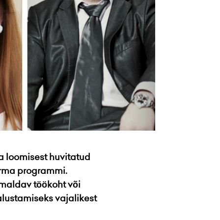
a loomisest huvitatud
firma programmi.
imaldav töökoht või
 alustamiseks vajalikest