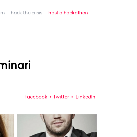
am
hack the crisis
host a hackathon
minari
Facebook
Twitter
LinkedIn