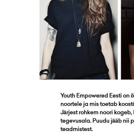
Youth Empowered Eesti on õp
noortele ja mis toetab koo
Järjest rohkem noori kogeb,
tegevusala. Puudu jääb nii p
teadmistest.