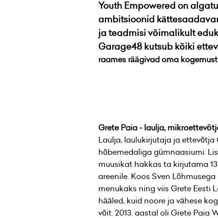
Youth Empowered on algatus,
ambitsioonid kättesaadavam
ja teadmisi võimalikult eduk
Garage48 kutsub kõiki ettev
raames räägivad oma kogemustest 
Grete Paia - laulja, mikroettevõtj
Laulja, laulukirjutaja ja ettevõt
hõbemedaliga gümnaasiumi. Lisa
muusikat hakkas ta kirjutama 13-
areenile. Koos Sven Lõhmusega k
menukaks ning viis Grete Eesti L
hääled, kuid noore ja vähese ko
võit. 2013. aastal oli Grete Paia