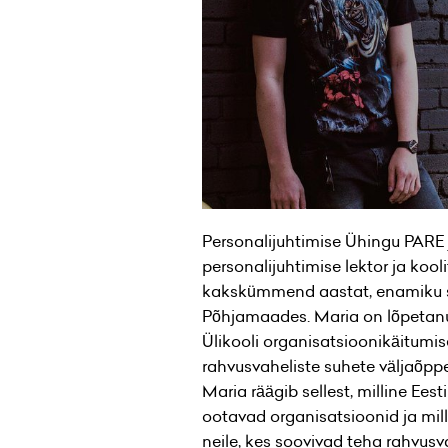
Personalijuhtimise Ühingu PARE j
personalijuhtimise lektor ja kool
kakskümmend aastat, enamiku sel
Põhjamaades. Maria on lõpetanu
Ülikooli organisatsioonikäitumis
rahvusvaheliste suhete väljaõppe
Maria räägib sellest, milline Eest
ootavad organisatsioonid ja mil
neile, kes soovivad teha rahvusva