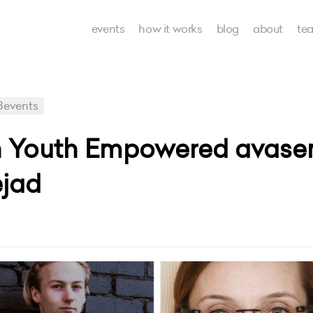
events
how it works
blog
about
te
events
on Youth Empowered avase
ejad