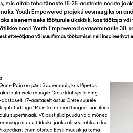
 mis aitab teha tänaste 15-25-aastaste noorte jao
aks. Youth Empowered projekti eesmärgiks on anda n
aks sisenemiseks tööturule ükskõik, kas töötaja või
õtlikke noori Youth Empowered avaseminarile 30. s
ettevõtjana või suurfirmas töötamisel neli inspireerivat e
a
ja Grete Paia on pärit Saaremaalt, kus lõpetas
ks laulmisele mängib Grete klahvpille ning
aastaselt. 17-aastaselt astus Grete suurele
irjutatud lugu “Päästke noored hinged” sai üleöö
aulu superfinaali. Võidust jäid puudu vaid mõned
gemusega saare tüdruku jaoks oli see rohkem kui
 Wikipediast enim otsitud Eesti muusik ja tema