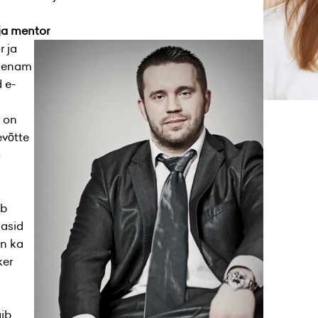
 ja mentor
r ja
e enam
d e-
s on
evõtte
u
ab
masid
on ka
ker
ib