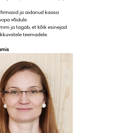
firmasid ja aidanud kaasa
oopa võidule.
mi ja tagab, et kõik esinejad
akkuvatele teemadele.
umis