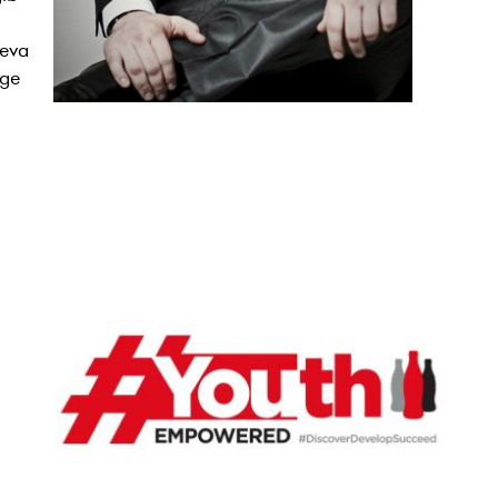
äeva
age