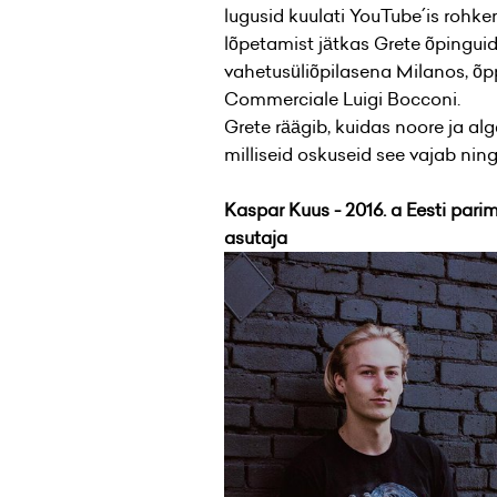
lugusid kuulati YouTube´is rohkem
lõpetamist jätkas Grete õpingui
vahetusüliõpilasena Milanos, õpp
Commerciale Luigi Bocconi.
Grete räägib, kuidas noore ja al
milliseid oskuseid see vajab nin
Kaspar Kuus - 2016. a Eesti pari
asutaja