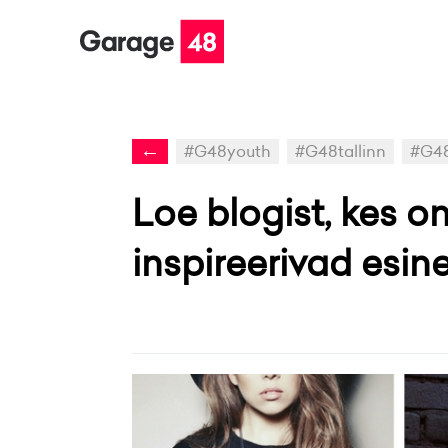
←
#G48youth
#G48tallinn
#G48
Loe blogist, kes 
inspireerivad esin