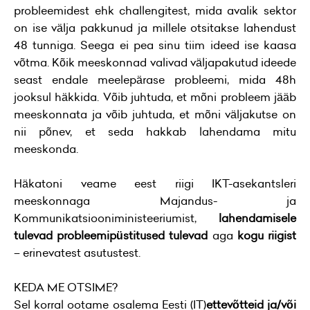
probleemidest ehk challengitest, mida avalik sektor
on ise välja pakkunud ja millele otsitakse lahendust
48 tunniga. Seega ei pea sinu tiim ideed ise kaasa
võtma. Kõik meeskonnad valivad väljapakutud ideede
seast endale meelepärase probleemi, mida 48h
jooksul häkkida. Võib juhtuda, et mõni probleem jääb
meeskonnata ja võib juhtuda, et mõni väljakutse on
nii põnev, et seda hakkab lahendama mitu
meeskonda.
Häkatoni veame eest riigi IKT-asekantsleri
meeskonnaga Majandus- ja
Kommunikatsiooniministeeriumist,
lahendamisele
tulevad probleemipüstitused tulevad
aga
kogu riigist
– erinevatest asutustest.
KEDA ME OTSIME?
Sel korral ootame osalema Eesti (IT)
ettevõtteid ja/või