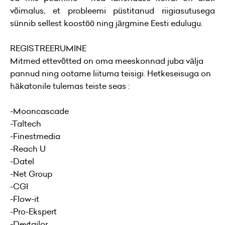
võimalus, et probleemi püstitanud riigiasutusega
sünnib sellest koostöö ning järgmine Eesti edulugu.
REGISTREERUMINE
Mitmed ettevõtted on oma meeskonnad juba välja
pannud ning ootame liituma teisigi. Hetkeseisuga on
häkatonile tulemas teiste seas :
-Mooncascade
-Taltech
-Finestmedia
-Reach U
-Datel
-Net Group
-CGI
-Flow-it
-Pro-Ekspert
-Devtailor