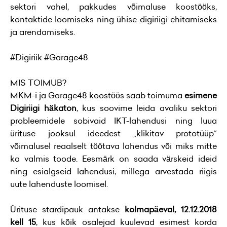
sektori vahel, pakkudes võimaluse koostööks,
kontaktide loomiseks ning ühise digiriigi ehitamiseks
ja arendamiseks.
#Digiriik #Garage48
MIS TOIMUB?
MKM-i ja Garage48 koostöös saab toimuma
esimene
Digiriigi häkaton
, kus soovime leida avaliku sektori
probleemidele sobivaid IKT-lahendusi ning luua
ürituse jooksul ideedest „klikitav prototüüp“
võimalusel reaalselt töötava lahendus või miks mitte
ka valmis toode. Eesmärk on saada värskeid ideid
ning esialgseid lahendusi, millega arvestada riigis
uute lahenduste loomisel.
Ürituse stardipauk antakse
kolmapäeval, 12.12.2018
kell 15
, kus kõik osalejad kuulevad esimest korda