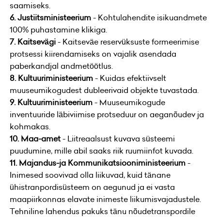
saamiseks.
6. Justiitsministeerium
- Kohtulahendite isikuandmete
100% puhastamine klikiga.
7. Kaitsevägi
- Kaitseväe reservüksuste formeerimise
protsessi kiirendamiseks on vajalik asendada
paberkandjal andmetöötlus.
8. Kultuuriministeerium
- Kuidas efektiivselt
muuseumikogudest dubleerivaid objekte tuvastada.
9. Kultuuriministeerium
- Muuseumikogude
inventuuride läbiviimise protseduur on aeganõudev ja
kohmakas.
10. Maa-amet
- Liitreaalsust kuvava süsteemi
puudumine, mille abil saaks riik ruumiinfot kuvada.
11. Majandus-ja Kommunikatsiooniministeerium
-
Inimesed soovivad olla liikuvad, kuid tänane
ühistranpordisüsteem on aegunud ja ei vasta
maapiirkonnas elavate inimeste liikumisvajadustele.
Tehniline lahendus pakuks tänu nõudetranspordile