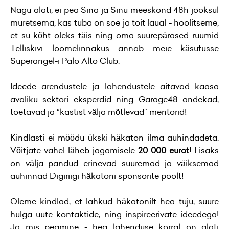
Nagu alati, ei pea Sina ja Sinu meeskond 48h jooksul
muretsema, kas tuba on soe ja toit laual - hoolitseme,
et su kõht oleks täis ning oma suurepärased ruumid
Telliskivi loomelinnakus annab meie käsutusse
Superangel-i Palo Alto Club.
Ideede arendustele ja lahendustele aitavad kaasa
avaliku sektori eksperdid ning Garage48 andekad,
toetavad ja “kastist välja mõtlevad” mentorid!
Kindlasti ei möödu ükski häkaton ilma auhindadeta.
Võitjate vahel läheb jagamisele
20 000 eurot
! Lisaks
on välja pandud erinevad suuremad ja väiksemad
auhinnad Digiriigi häkatoni sponsorite poolt!
Oleme kindlad, et lahkud häkatonilt hea tuju, suure
hulga uute kontaktide, ning inspireerivate ideedega!
Ja mis peamine - hea lahenduse korral on alati