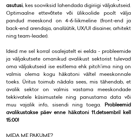
asutusi
, kes sooviksid lahendada digiriigi väljakutseid.
Optimaalne ettevõtete või ülikoolide poolt välja
pandud meeskond on 4-6-liikmeline (front-end ja
back-end arendaja, analüütik, UX/UI disainer, arhitekt
ning team-leader).
Ideid me sel korral osalejatelt ei eelda - probleemide
ja väljakutsete omanikud avalikust sektorist tulevad
oma väljakutseid ise esitlema ehk pitch’ima ning on
valmis olema kogu häkatoni vältel meeskonnale
toeks. Üritus toimub nädala sees, mis tähendab, et
avalik sektor on valmis vastama meeskondade
tekkivatele küsimustele ning panustama data või
muu vajalik info, sisendi ning toega.
Probleemid
avalikustakse päev enne häkatoni 11.detsembril kell
15:00!
MIDA ME PAKUME?