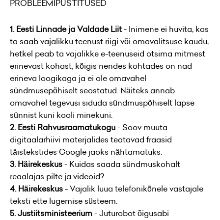
PROBLEEMIPÜSTITUSED
1. Eesti Linnade ja Valdade Liit
- Inimene ei huvita, kas
ta saab vajalikku teenust riigi või omavalitsuse kaudu,
hetkel peab ta vajalikke e-teenuseid otsima mitmest
erinevast kohast, kõigis nendes kohtades on nad
erineva loogikaga ja ei ole omavahel
sündmusepõhiselt seostatud. Näiteks annab
omavahel tegevusi siduda sündmuspõhiselt lapse
sünnist kuni kooli minekuni.
2. Eesti Rahvusraamatukogu
- Soov muuta
digitaalarhiivi materjalides teatavad fraasid
täistekstides Google jaoks nähtamatuks.
3. Häirekeskus
- Kuidas saada sündmuskohalt
reaalajas pilte ja videoid?
4. Häirekeskus
- Vajalik luua telefonikõnele vastajale
teksti ette lugemise süsteem.
5. Justiitsministeerium
- Juturobot õigusabi