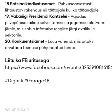
18.Sotsiaalkindlustusamet
- Puhkusearvestust
lihtsustav rakendus nii töötajale kui ka tööandjale.
19. Vabariigi Presidendi Kantselei
- Vajadus
pilvepõhise failide salvestamise ja jagamise platvormi
järele, mis sobib infoturbe reeglite järgi avalikule
sektorile.
20. Konkurentsiamet
- Luua vahend, mis aitaks
arvutada teenuse põhjendatud hinna.
Liitu ka FB üritusega
https://www.facebook.com/events/325391081615
#Digiriik #Garage48
WHAT IS SAID