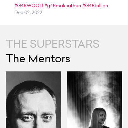
#G48WOOD
#g48makeathon
#G48tallinn
Dec 02, 2022
THE SUPERSTARS
The Mentors