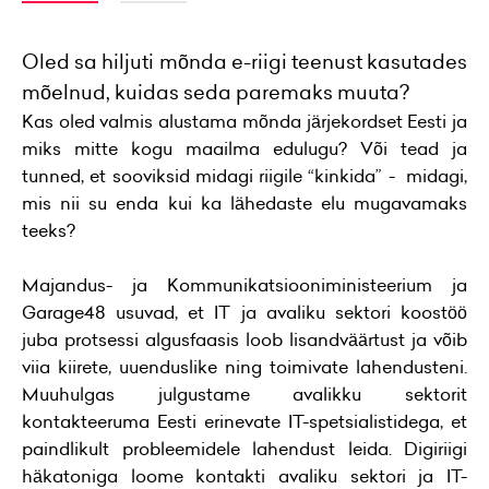
Oled sa hiljuti mõnda e-riigi teenust kasutades
mõelnud, kuidas seda paremaks muuta?
Kas oled valmis alustama mõnda järjekordset Eesti ja
miks mitte kogu maailma edulugu? Või tead ja
tunned, et sooviksid midagi riigile “kinkida” - midagi,
mis nii su enda kui ka lähedaste elu mugavamaks
teeks?
Majandus- ja Kommunikatsiooniministeerium ja
Garage48 usuvad, et IT ja avaliku sektori koostöö
juba protsessi algusfaasis loob lisandväärtust ja võib
viia kiirete, uuenduslike ning toimivate lahendusteni.
Muuhulgas julgustame avalikku sektorit
kontakteeruma Eesti erinevate IT-spetsialistidega, et
paindlikult probleemidele lahendust leida. Digiriigi
häkatoniga loome kontakti avaliku sektori ja IT-