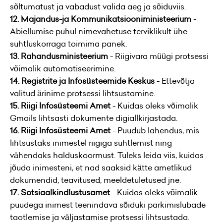
sõltumatust ja vabadust valida aeg ja sõiduviis.
12. Majandus-ja Kommunikatsiooniministeerium
-
Abiellumise puhul nimevahetuse terviklikult ühe
suhtluskorraga toimima panek.
13. Rahandusministeerium
- Riigivara müügi protsessi
võimalik automatiseerimine.
14. Registrite ja Infosüsteemide Keskus
- Ettevõtja
valitud ärinime protsessi lihtsustamine.
15. Riigi Infosüsteemi Amet
- Kuidas oleks võimalik
Gmails lihtsasti dokumente digiallkirjastada.
16. Riigi Infosüsteemi Amet
- Puudub lahendus, mis
lihtsustaks inimestel riigiga suhtlemist ning
vähendaks halduskoormust. Tuleks leida viis, kuidas
jõuda inimesteni, et nad saaksid kätte ametlikud
dokumendid, teavitused, meeldetuletused jne.
17. Sotsiaalkindlustusamet
- Kuidas oleks võimalik
puudega inimest teenindava sõiduki parkimislubade
taotlemise ja väljastamise protsessi lihtsustada.